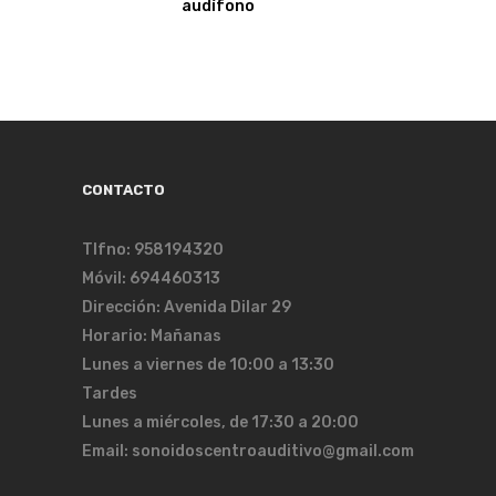
audífono
CONTACTO
Tlfno: 958194320
Móvil: 694460313
Dirección: Avenida Dilar 29
Horario: Mañanas
Lunes a viernes de 10:00 a 13:30
Tardes
Lunes a miércoles, de 17:30 a 20:00
Email: sonoidoscentroauditivo@gmail.com