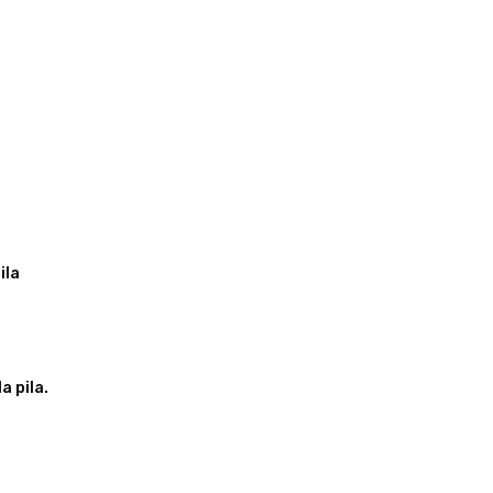
ila
a pila.