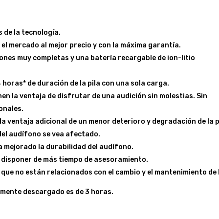
 de la tecnología.
el mercado al mejor precio y con la máxima garantía.
nes muy completas y una batería recargable de ion-litio
oras* de duración de la pila con una sola carga.
nen la ventaja de disfrutar de una audición sin molestias. Sin
ionales.
n la ventaja adicional de un menor deterioro y degradación de la p
 del audífono se vea afectado.
 ha mejorado la durabilidad del audífono.
l disponer de más tiempo de asesoramiento.
que no están relacionados con el cambio y el mantenimiento de l
amente descargado es de 3 horas.