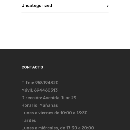
Uncategorized
CONTACTO
Tlfno: 958194320
Móvil: 694460313
Dirección: Avenida Dilar 29
Horario: Mañanas
Lunes a viernes de 10:00 a 13:30
Tardes
Lunes a miércoles, de 17:30 a 20:00