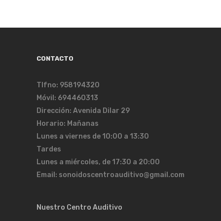
CONTACTO
Tlfno: 958194320
Móvil: 694460313
Dirección: Avenida Dilar 29
Horario: Mañanas
Lunes a viernes de 10:00 a 13:30
Tardes
Lunes a miércoles, de 17:30 a 20:00
Email: sonoidoscentroauditivo@gmail.com
Nuestro Centro Auditivo