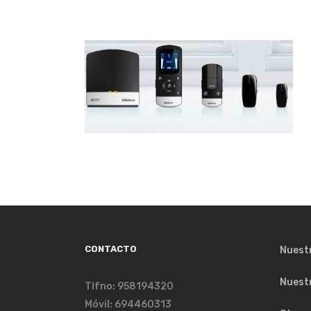
CONTACTO
Nuest
Nuest
Tlfno: 958194320
Móvil: 694460313