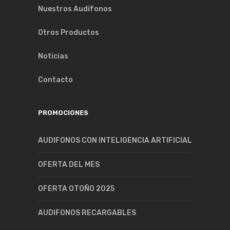
Nuestros Audífonos
Otros Productos
Noticias
Contacto
PROMOCIONES
AUDIFONOS CON INTELIGENCIA ARTIFICIAL
OFERTA DEL MES
OFERTA OTOÑO 2025
AUDIFONOS RECARGABLES