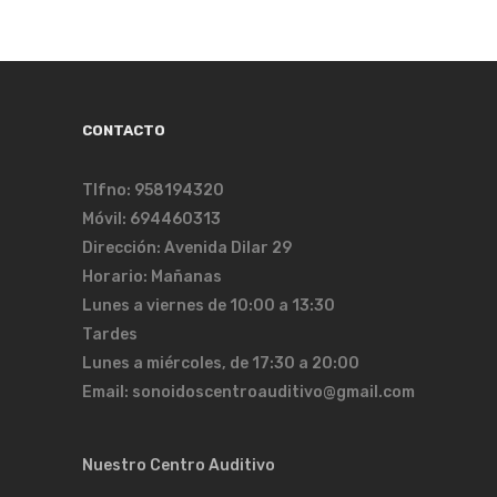
CONTACTO
Tlfno: 958194320
Móvil: 694460313
Dirección: Avenida Dilar 29
Horario: Mañanas
Lunes a viernes de 10:00 a 13:30
Tardes
Lunes a miércoles, de 17:30 a 20:00
Email: sonoidoscentroauditivo@gmail.com
Nuestro Centro Auditivo