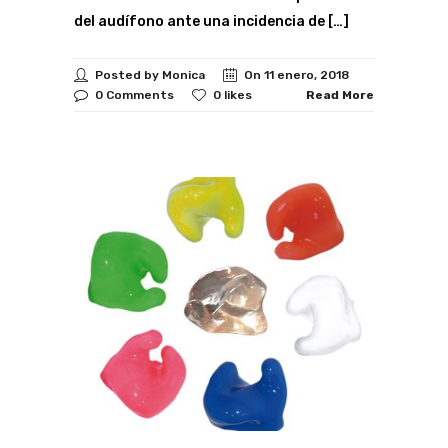
del audífono ante una incidencia de […]
Posted by Monica
On 11 enero, 2018
0 Comments
0 likes
Read More