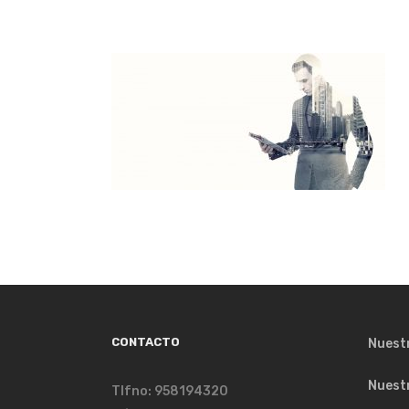
CONTACTO
Nuest
Nuest
Tlfno: 958194320