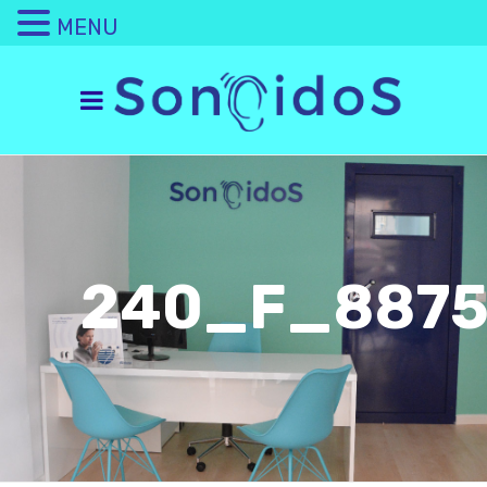
MENU
240_F_8875